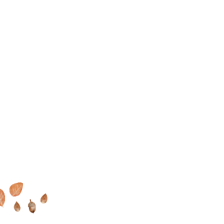
家で過ごす毎日が大好きに
MOOK HOUSEでの暮らしを
オンラインでもできる
これ
なる
MOOK HOUSEの住まい
たっぷり
掲載した実例集を
からの住まいの話
を見に行く
プレゼント
INSTAGRAM
FACEBOOK
YOUTUBE