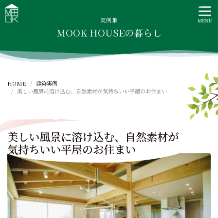
S
MOOK HOUSE ムックハウス
MOOK HOUSEはかごしま素材で建てる木の住まい。自然を
k
感じる四季に合わせた暮らし、家族がずっと住み継げる暮ら
実例集
i
MOOK HOUSEの暮らし
しをご提案します。
p
t
o
c
HOME
建築実例
o
美しい風景に溶け込む、自然素材が気持ちいい平屋のお住まい
n
t
e
n
美しい風景に溶け込む、自然素材が
t
気持ちいい平屋のお住まい