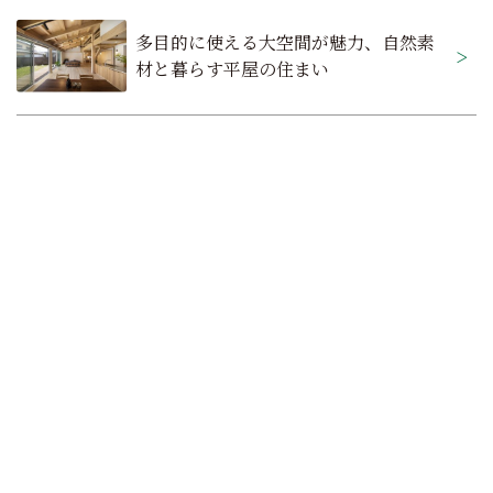
ビ
多目的に使える大空間が魅力、自然素
ゲ
材と暮らす平屋の住まい
ー
シ
ョ
ン