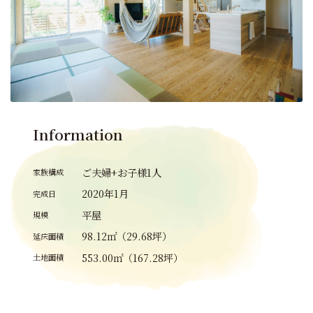
Information
ご夫婦+お子様1人
家族構成
2020年1月
完成日
平屋
規模
98.12㎡（29.68坪）
延床面積
553.00㎡（167.28坪）
土地面積