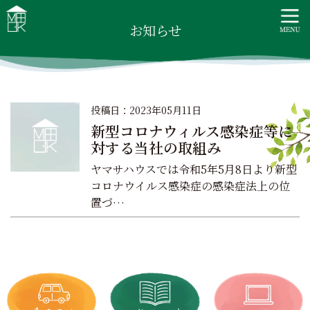
S
MOOK HOUSE ムックハウス
MOOK HOUSEはかごしま素材で建てる木の住まい。自然を
k
お知らせ
感じる四季に合わせた暮らし、家族がずっと住み継げる暮ら
i
しをご提案します。
p
t
o
c
投稿日：2023年05月11日
o
新型コロナウィルス感染症等に
n
対する当社の取組み
t
ヤマサハウスでは令和5年5月8日より新型
e
コロナウイルス感染症の感染症法上の位
n
置づ…
t