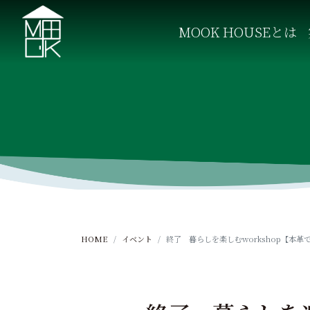
S
k
MOOK HOUSEとは
i
p
MOOK HOUSE ムックハウス
MOOK HOUSEはかごしま素材で建てる木の住まい。
t
o
c
o
n
t
e
n
t
HOME
イベント
終了 暮らしを楽しむworkshop【本