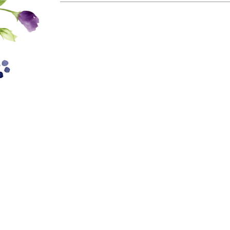
ビ
ゲ
ー
シ
ョ
ン
家で過ごす毎日が大好き
MOOK HOUSEの住まいを