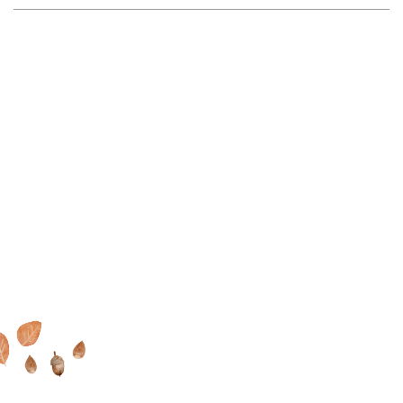
ー
シ
ョ
ン
家で過ごす毎日が大好きに
MOOK HOUSEでの暮らしを
オンラインでもできる
これ
なる
MOOK HOUSEの住まい
たっぷり
掲載した実例集を
からの住まいの話
を見に行く
プレゼント
INSTAGRAM
FACEBOOK
YOUTUBE