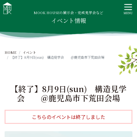
S
MOOK HOUSE ムックハウス
MOOK HOUSEはかごしま素材で建てる木の住まい。自然を
k
感じる四季に合わせた暮らし、家族がずっと住み継げる暮ら
MOOK HOUSEの展示会・完成見学会など
i
イベント情報
しをご提案します。
p
t
o
c
HOME
イベント
o
【終了】8月9日(sun) 構造見学会 ＠鹿児島市下荒田会場
n
t
e
n
【終了】8月9日(sun) 構造見学
t
会 ＠鹿児島市下荒田会場
こちらのイベントは終了しました