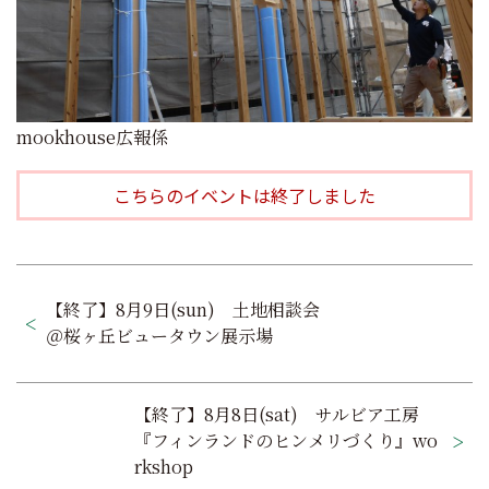
mookhouse広報係
こちらのイベントは終了しました
投
【終了】8月9日(sun) 土地相談会
稿
＠桜ヶ丘ビュータウン展示場
ナ
ビ
【終了】8月8日(sat) サルビア工房
ゲ
『フィンランドのヒンメリづくり』wo
rkshop