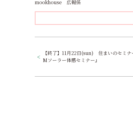
mookhouse 広報係
投
稿
【終了】11月22日(sun) 住まいのセミナ
Mソーラー体感セミナー』
ナ
ビ
ゲ
ー
シ
ョ
ン