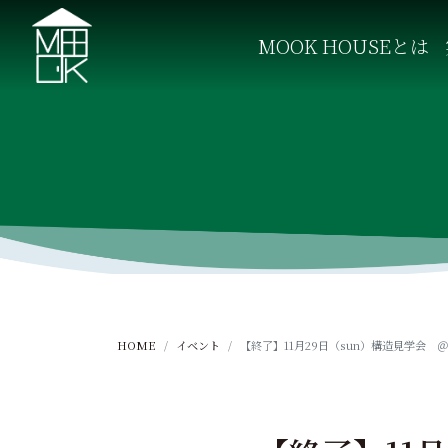
S
k
MOOK HOUSEとは
i
p
MOOK HOUSE ムックハウス
MOOK HOUSEはかごしま素材で建てる木の住まい。
t
o
c
o
n
t
e
n
t
HOME
イベント
【終了】11月29日（sun）構造見学会 