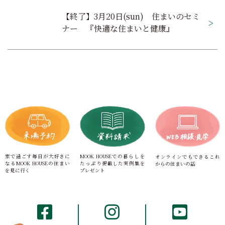
ビ
【終了】3月20日(sun) 住まいのセミ
ゲ
ナー 『快適な住まいと健康』
ー
シ
ョ
ン
家で過ごす毎日が大好きに
MOOK HOUSEでの暮らしを
オンラインでもできる
これ
なる
MOOK HOUSEの住まい
たっぷり
掲載した実例集を
からの住まいの話
を見に行く
プレゼント