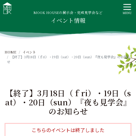
S
MOOK HOUSE ムックハウス
MOOK HOUSEはかごしま素材で建てる木の住まい。自然を
k
感じる四季に合わせた暮らし、家族がずっと住み継げる暮ら
MOOK HOUSEの展示会・完成見学会など
i
イベント情報
しをご提案します。
p
t
o
c
HOME
イベント
o
【終了】3月18日（ｆri）・19日（sat）・20日（sun）『夜も見学会』のお知ら
n
せ
t
e
n
t
【終了】3月18日（ｆri）・19日（s
at）・20日（sun）『夜も見学会』
のお知らせ
こちらのイベントは終了しました