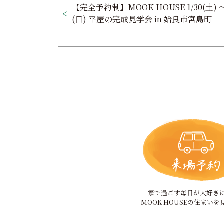
稿
【完全予約制】MOOK HOUSE 1/30(土) ～ 
(日) 平屋の完成見学会 in 姶良市宮島町
ナ
ビ
ゲ
ー
シ
ョ
ン
家で過ごす毎日が大好き
MOOK HOUSEの住まいを