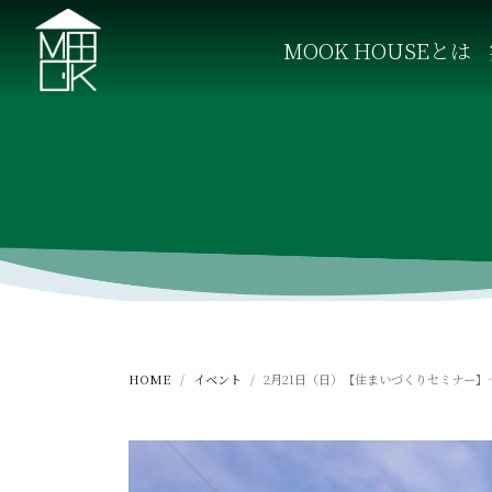
S
k
MOOK HOUSEとは
i
p
MOOK HOUSE ムックハウス
MOOK HOUSEはかごしま素材で建てる木の住まい。
t
o
c
o
n
t
e
n
t
HOME
イベント
2月21日（日）【住まいづくりセミナー