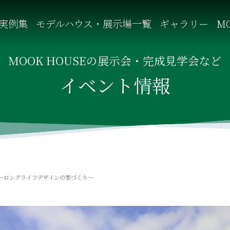
実例集
モデルハウス・展示場一覧
ギャラリー
MO
自然を感じる四季に合わせた暮らし、家族がずっと住み継げる暮
MOOK HOUSEの展示会・完成見学会など
イベント情報
】～ロングライフデザインの家づくり～