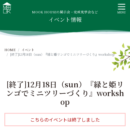
S
MOOK HOUSE ムックハウス
MOOK HOUSEはかごしま素材で建てる木の住まい。自然を
k
感じる四季に合わせた暮らし、家族がずっと住み継げる暮ら
MOOK HOUSEの展示会・完成見学会など
i
イベント情報
しをご提案します。
p
t
o
c
HOME
イベント
o
[終了]12月18日（sun）『緑と姫リンゴでミニツリーづくり』workshop
n
t
e
n
[終了]12月18日（sun）『緑と姫リ
t
ンゴでミニツリーづくり』worksh
op
こちらのイベントは終了しました