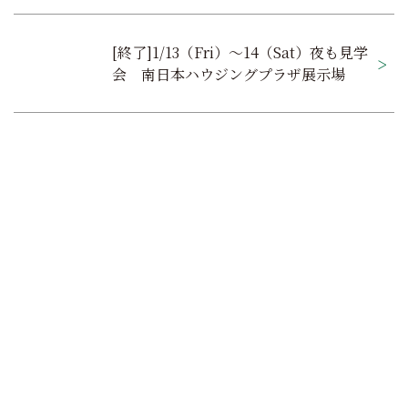
ナ
ビ
[終了]1/13（Fri）～14（Sat）夜も見学
ゲ
会 南日本ハウジングプラザ展示場
ー
シ
ョ
ン
家で過ごす毎日が大好きに
MOOK HOUSEでの暮らしを
オンラインでもできる
これ
なる
MOOK HOUSEの住まい
たっぷり
掲載した実例集を
からの住まいの話
を見に行く
プレゼント