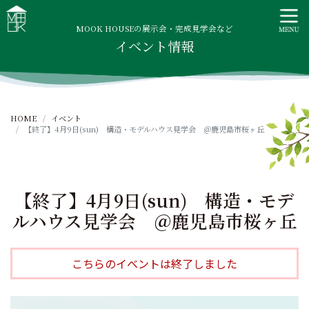
S
MOOK HOUSE ムックハウス
MOOK HOUSEはかごしま素材で建てる木の住まい。自然を
k
感じる四季に合わせた暮らし、家族がずっと住み継げる暮ら
MOOK HOUSEの展示会・完成見学会など
i
イベント情報
しをご提案します。
p
t
o
c
HOME
イベント
o
【終了】4月9日(sun) 構造・モデルハウス見学会 ＠鹿児島市桜ヶ丘
n
t
e
n
【終了】4月9日(sun) 構造・モデ
t
ルハウス見学会 ＠鹿児島市桜ヶ丘
こちらのイベントは終了しました