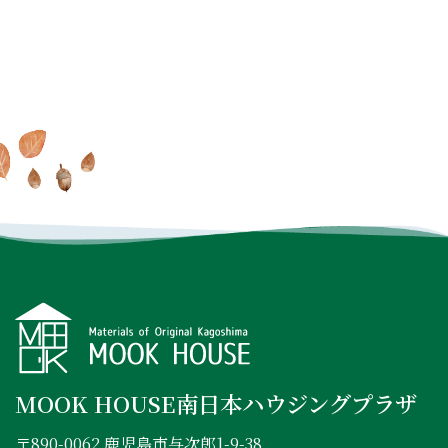
家で過ごす毎日が大好きに
MOOK HOUSEでの暮らしを
オンラインでもできる
これ
なる
MOOK HOUSEの住まい
たっぷり
掲載した実例集を
からの住まいの話
を見に行く
プレゼント
INSTAGRAM
FACEBOOK
YOUTUBE
MOOK HOUSE南日本ハウジングプラザ
〒890-0062 鹿児島市与次郎1-9-38