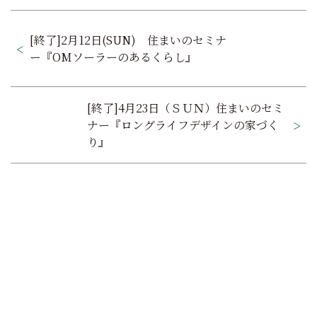
投
[終了]2月12日(SUN) 住まいのセミナ
稿
ー『OMソーラーのあるくらし』
ナ
ビ
[終了]4月23日（ＳＵＮ）住まいのセミ
ゲ
ナー『ロングライフデザインの家づく
り』
ー
シ
ョ
ン