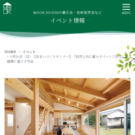
S
MOOK HOUSE ムックハウス
MOOK HOUSEはかごしま素材で建てる木の住まい。自然を
k
感じる四季に合わせた暮らし、家族がずっと住み継げる暮ら
MOOK HOUSEの展示会・完成見学会など
i
イベント情報
しをご提案します。
p
t
o
c
HOME
イベント
o
5月16日（日）【住まいづくりセミナー】『自然と共に暮らすパッシブ住宅』で
n
健康に過ごす方法
t
e
n
t