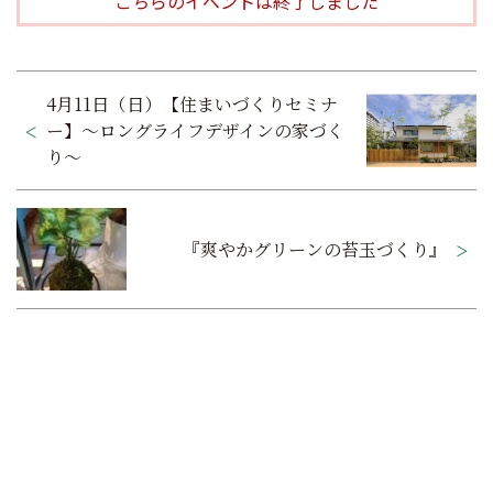
こちらのイベントは終了しました
投
4月11日（日）【住まいづくりセミナ
稿
ー】～ロングライフデザインの家づく
り～
ナ
ビ
ゲ
『爽やかグリーンの苔玉づくり』
ー
シ
ョ
ン