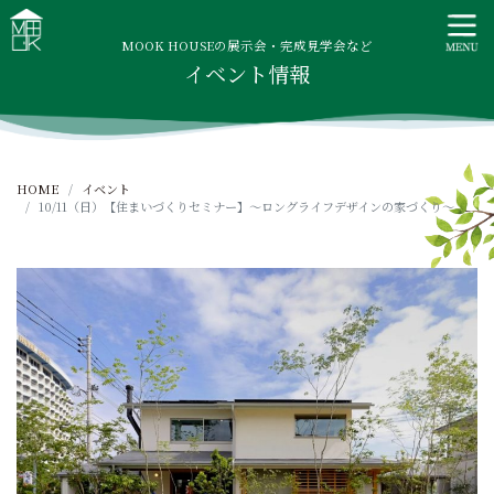
S
MOOK HOUSE ムックハウス
MOOK HOUSEはかごしま素材で建てる木の住まい。自然を
k
感じる四季に合わせた暮らし、家族がずっと住み継げる暮ら
MOOK HOUSEの展示会・完成見学会など
i
イベント情報
しをご提案します。
p
t
o
c
HOME
イベント
o
10/11（日）【住まいづくりセミナー】～ロングライフデザインの家づくり～
n
t
e
n
t