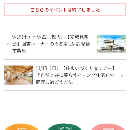
こちらのイベントは終了しました
投
9/19(土）～9/22（祝火）【完成見学
稿
会】図書コーナーのある家 IN 鹿児島
市紫原
ナ
ビ
11/15（日）【住まいづくりセミナー】
ゲ
『自然と共に暮らすパッシブ住宅』で
健康に過ごす方法
ー
シ
ョ
ン