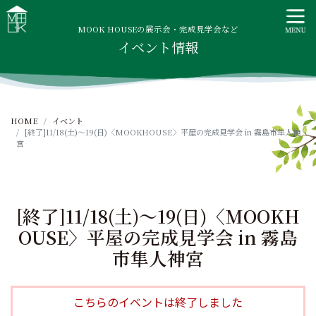
S
MOOK HOUSE ムックハウス
MOOK HOUSEはかごしま素材で建てる木の住まい。自然を
k
感じる四季に合わせた暮らし、家族がずっと住み継げる暮ら
MOOK HOUSEの展示会・完成見学会など
i
イベント情報
しをご提案します。
p
t
o
c
HOME
イベント
o
[終了]11/18(土)～19(日)〈MOOKHOUSE〉平屋の完成見学会 in 霧島市隼人神
n
宮
t
e
n
t
[終了]11/18(土)～19(日)〈MOOKH
OUSE〉平屋の完成見学会 in 霧島
市隼人神宮
こちらのイベントは終了しました