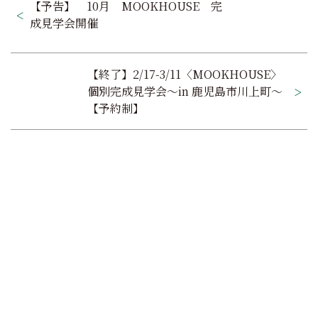
【予告】 10月 MOOKHOUSE 完
稿
成見学会開催
ナ
ビ
【終了】2/17-3/11〈MOOKHOUSE〉
ゲ
個別完成見学会～in 鹿児島市川上町～
【予約制】
ー
シ
ョ
ン
家で過ごす毎日が大好きに
MOOK HOUSEでの暮らしを
オンラインでもできる
これ