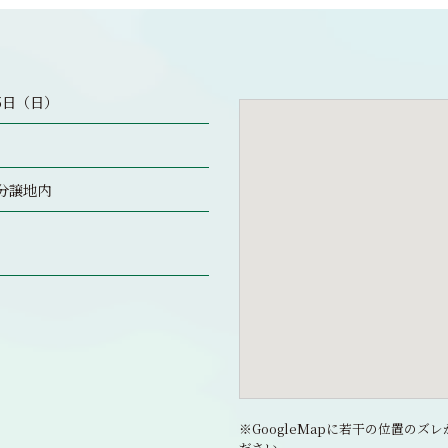
月5日（日）
辰分譲地内
※GoogleMapに若干の位置の
ださい。