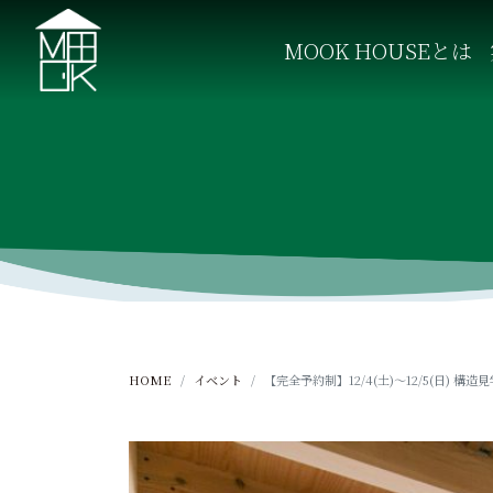
S
k
MOOK HOUSEとは
i
p
MOOK HOUSE ムックハウス
MOOK HOUSEはかごしま素材で建てる木の住まい。
t
o
c
o
n
t
e
n
t
HOME
イベント
【完全予約制】12/4(土)～12/5(日) 構