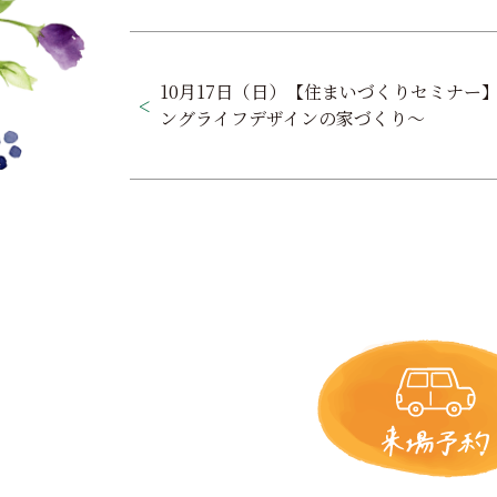
投
稿
10月17日（日）【住まいづくりセミナー
ングライフデザインの家づくり～
ナ
ビ
ゲ
ー
シ
ョ
ン