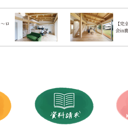
】～ロ
【完全
会in