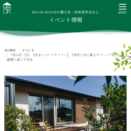
S
MOOK HOUSE ムックハウス
MOOK HOUSEはかごしま素材で建てる木の住まい。自然を
k
感じる四季に合わせた暮らし、家族がずっと住み継げる暮ら
MOOK HOUSEの展示会・完成見学会など
i
イベント情報
しをご提案します。
p
t
o
c
HOME
イベント
o
7月10日（日）【住まいづくりセミナー】『自然と共に暮らすパッシブ住宅』で
n
健康に過ごす方法
t
e
n
t