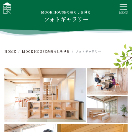
S
MOOK HOUSE ムックハウス
MOOK HOUSEはかごしま素材で建てる木の住まい。自然を
k
感じる四季に合わせた暮らし、家族がずっと住み継げる暮ら
MOOK HOUSEの暮らしを見る
i
フォトギャラリー
しをご提案します。
p
t
o
c
HOME
MOOK HOUSEの暮らしを見る
フォトギャラリー
o
n
t
e
n
t