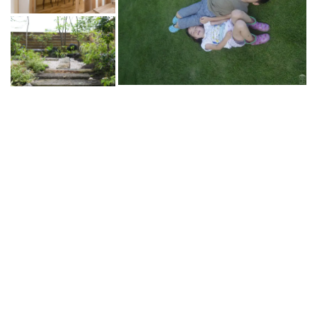
家で過ごす毎日が大好きに
MOOK HOUSEでの暮らしを
オンラインでもできる
これ
なる
MOOK HOUSEの住まい
たっぷり
掲載した実例集を
からの住まいの話
を見に行く
プレゼント