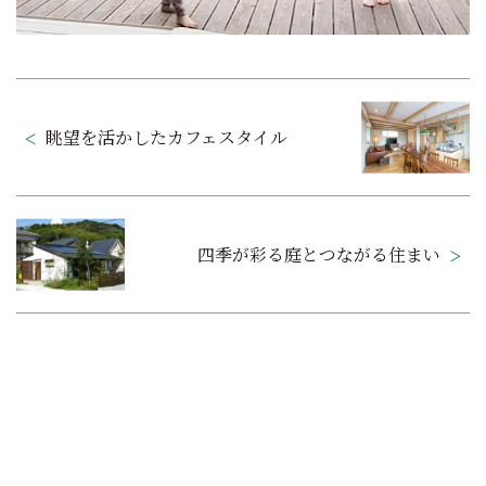
投
稿
眺望を活かしたカフェスタイル
ナ
ビ
ゲ
四季が彩る庭とつながる住まい
ー
シ
ョ
ン