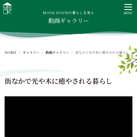
S
MOOK HOUSE ムックハウス
MOOK HOUSEはかごしま素材で建てる木の住まい。自然を
k
感じる四季に合わせた暮らし、家族がずっと住み継げる暮ら
MOOK HOUSEの暮らしを見る
i
動画ギャラリー
しをご提案します。
p
t
o
c
HOME
ギャラリー
動画ギャラリー
街なかで光や木に癒やされる暮らし
o
n
t
e
街なかで光や木に癒やされる暮らし
n
t