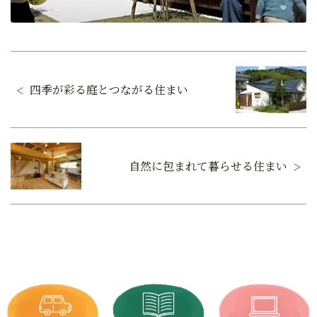
投
稿
四季が彩る庭とつながる住まい
ナ
ビ
ゲ
自然に包まれて暮らせる住まい
ー
シ
ョ
ン