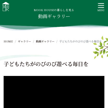
S
MOOK HOUSE ムックハウス
MOOK HOUSEはかごしま素材で建てる木の住まい。自然を
k
感じる四季に合わせた暮らし、家族がずっと住み継げる暮ら
MOOK HOUSEの暮らしを見る
i
動画ギャラリー
しをご提案します。
p
t
o
c
HOME
ギャラリー
動画ギャラリー
子どもたちがのびのび遊べる毎日を
o
n
t
e
子どもたちがのびのび遊べる毎日を
n
t