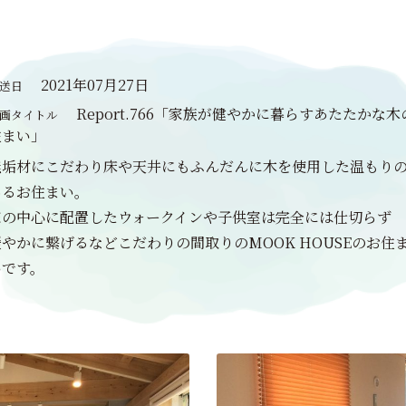
2021年07月27日
送日
Report.766「家族が健やかに暮らすあたたかな木
画タイトル
住まい」
無垢材にこだわり床や天井にもふんだんに木を使用した温もり
あるお住まい。
家の中心に配置したウォークインや子供室は完全には仕切らず
緩やかに繋げるなどこだわりの間取りのMOOK HOUSEのお住
いです。