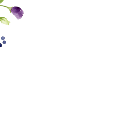
ゲ
ー
シ
ョ
ン
家で過ごす毎日が大好き
MOOK HOUSEの住まいを