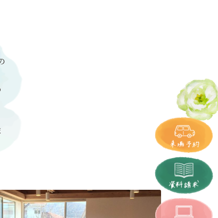
の
の
ま