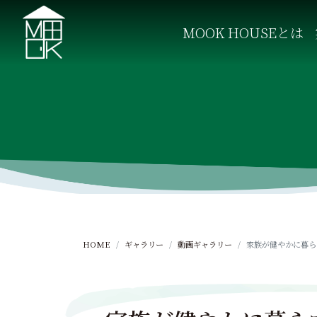
S
k
MOOK HOUSEとは
i
p
MOOK HOUSE ムックハウス
MOOK HOUSEはかごしま素材で建てる木の住まい。
t
o
c
o
n
t
e
n
t
HOME
ギャラリー
動画ギャラリー
家族が健やかに暮ら