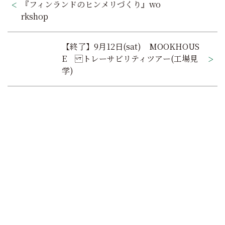
稿
『フィンランドのヒンメリづくり』wo
rkshop
ナ
ビ
【終了】9月12日(sat) MOOKHOUS
ゲ
E トレーサビリティツアー(工場見
学)
ー
シ
ョ
ン
家で過ごす毎日が大好きに
MOOK HOUSEでの暮らしを
オンラインでもできる
これ
なる
MOOK HOUSEの住まい
たっぷり
掲載した実例集を
からの住まいの話