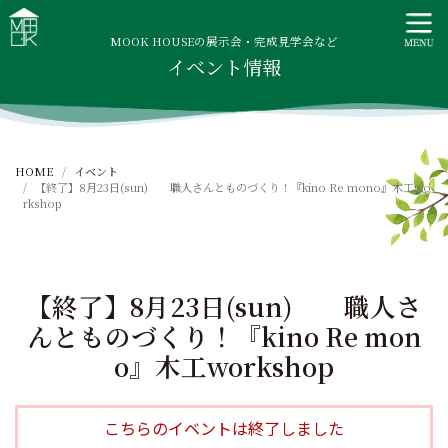
S
MOOK HOUSE ムックハウス
MOOK HOUSEはかごしま素材で建てる木の住まい。自然を
k
感じる四季に合わせた暮らし、家族がずっと住み継げる暮ら
MOOK HOUSEの展示会・完成見学会など
i
イベント情報
しをご提案します。
p
t
o
c
HOME
イベント
o
【終了】8月23日(sun) 職人さんとものづくり！『kino Re mono』木工wo
n
rkshop
t
e
n
t
【終了】8月23日(sun) 職人さ
んとものづくり！『kino Re mon
o』木工workshop
こちらのイベントは終了しました