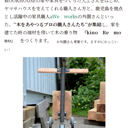
MOOKHOUSEの家や家具をつくった大工さんをはじめ、
ヤマサハウスを支えてくれる職人さん方と、鹿児島を拠点
とし活躍中の家具職人
aWe works
の外園さんといっ
た、
‘‘木をあやつるプロの職人さんたち‘‘が集結
し、家を
建てた時の端材を用いて木の乗り物
『kino Re mo
no』
をつくります。
※外園さん考案です。さすがにかっこい
い！