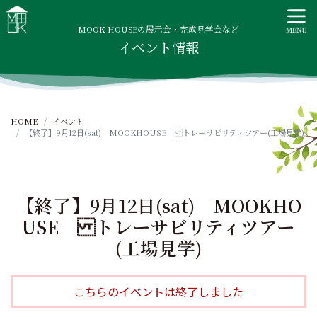
S
MOOK HOUSE ムックハウス
MOOK HOUSEはかごしま素材で建てる木の住まい。自然を
k
感じる四季に合わせた暮らし、家族がずっと住み継げる暮ら
MOOK HOUSEの展示会・完成見学会など
i
イベント情報
しをご提案します。
p
t
o
c
HOME
イベント
o
【終了】9月12日(sat) MOOKHOUSE トレーサビリティツアー(工場見学)
n
t
e
n
【終了】9月12日(sat) MOOKHO
t
USE トレーサビリティツアー
(工場見学)
こちらのイベントは終了しました