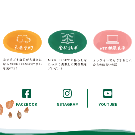
シ
ョ
ン
家で過ごす毎日が大好きに
MOOK HOUSEでの暮らしを
オンラインでもできる
これ
なる
MOOK HOUSEの住まい
たっぷり
掲載した実例集を
からの住まいの話
を見に行く
プレゼント
INSTAGRAM
FACEBOOK
YOUTUBE