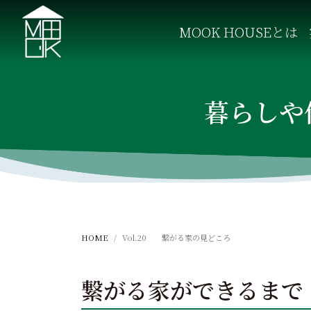
S
k
MOOK HOUSEとは
i
p
MOOK HOUSE ムックハウス
MOOK HOUSEはかごしま素材で建てる木の住まい。
t
o
暮らしや
c
o
n
t
e
n
t
HOME
Vol.20 繋がる家の見どころ
繋がる家ができるまで