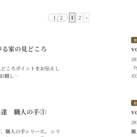
1 / 2
1
2
›
繋
繋がる家の見どころ
v
2
見どころポイントをお伝えし
『
にお越し…
の
繋
り手達 職人の手③
v
20
、職人の手シリーズ。 シリ
職