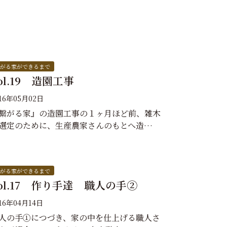
がる家ができるまで
ol.19 造園工事
016年05月02日
繋がる家』の造園工事の１ヶ月ほど前、雑木
選定のために、生産農家さんのもとへ造…
がる家ができるまで
ol.17 作り手達 職人の手②
16年04月14日
人の手①につづき、家の中を仕上げる職人さ