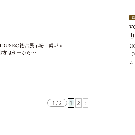
繋
v
HOUSEの総合展示場 繋がる
20
建方は朝一から…
『
こ
1 / 2
1
2
›