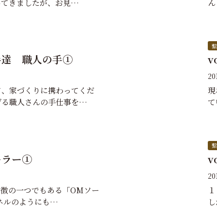
いてきましたが、お見…
ん
繋
り手達 職人の手①
v
2
て、家づくりに携わってくだ
現
げる職人さんの手仕事を…
て
繋
ソーラー①
v
2
の特徴の一つでもある「OMソー
１
ネルのようにも…
し