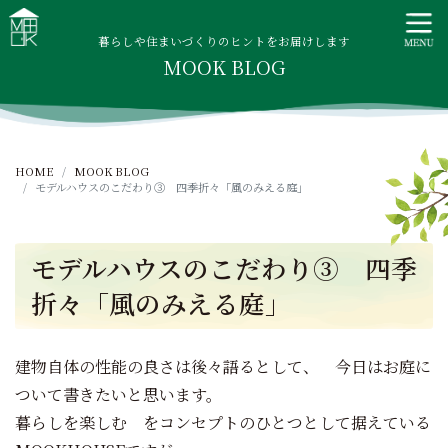
S
MOOK HOUSE ムックハウス
MOOK HOUSEはかごしま素材で建てる木の住まい。自然を
k
感じる四季に合わせた暮らし、家族がずっと住み継げる暮ら
暮らしや住まいづくりのヒントをお届けします
i
MOOK BLOG
しをご提案します。
p
t
o
c
HOME
MOOK BLOG
o
モデルハウスのこだわり③ 四季折々「風のみえる庭」
n
t
e
モデルハウスのこだわり③ 四季
n
折々「風のみえる庭」
t
建物自体の性能の良さは後々語るとして、 今日はお庭に
ついて書きたいと思います。
暮らしを楽しむ をコンセプトのひとつとして据えている