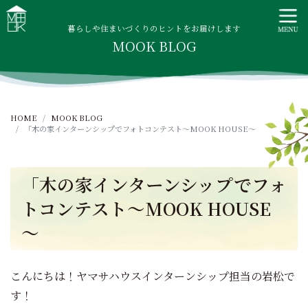
S
MOOK HOUSE ムックハウス
MOOK HOUSEはかごしま素材で建てる木の住まい。自然を
k
感じる四季に合わせた暮らし、家族がずっと住み継げる暮ら
暮らしや住まいづくりのヒントをお届けします
i
MOOK BLOG
しをご提案します。
p
t
o
c
HOME
MOOK BLOG
o
「木の家インターンシップでフォトコンテスト～MOOK HOUSE～
n
t
e
「木の家インターンシップでフォ
n
トコンテスト～MOOK HOUSE
t
～
こんにちは！ヤマサハウスインターンシップ担当の岩松で
す！