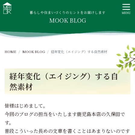
S
MOOK HOUSE ムックハウス
MOOK HOUSEはかごしま素材で建てる木の住まい。自然を
k
感じる四季に合わせた暮らし、家族がずっと住み継げる暮ら
暮らしや住まいづくりのヒントをお届けします
i
MOOK BLOG
しをご提案します。
p
t
o
c
HOME
MOOK BLOG
経年変化（エイジング）する自然素材
o
n
t
経年変化（エイジング）する自
e
n
然素材
t
皆様はじめまして。
今回のブログの担当をいたします鹿児島本店の久保田で
す。
普段こういった長めの文章を書くことはあまりないのです