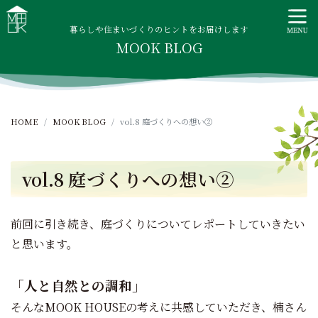
S
MOOK HOUSE ムックハウス
MOOK HOUSEはかごしま素材で建てる木の住まい。自然を
k
感じる四季に合わせた暮らし、家族がずっと住み継げる暮ら
暮らしや住まいづくりのヒントをお届けします
i
MOOK BLOG
しをご提案します。
p
t
o
c
HOME
MOOK BLOG
vol.8 庭づくりへの想い②
o
n
t
vol.8 庭づくりへの想い②
e
n
t
前回に引き続き、庭づくりについてレポートしていきたい
と思います。
「人と自然との調和」
そんなMOOK HOUSEの考えに共感していただき、楠さん