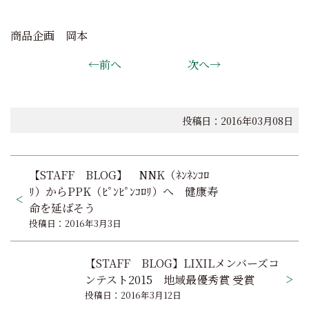
商品企画 岡本
←前へ
次へ→
投稿日：2016年03月08日
投
【STAFF BLOG】 NNK（ﾈﾝﾈﾝｺﾛ
稿
ﾘ）からPPK（ﾋﾟﾝﾋﾟﾝｺﾛﾘ）へ 健康寿
命を延ばそう
ナ
投稿日：2016年3月3日
ビ
【STAFF BLOG】LIXILメンバーズコ
ゲ
ンテスト2015 地域最優秀賞 受賞
ー
投稿日：2016年3月12日