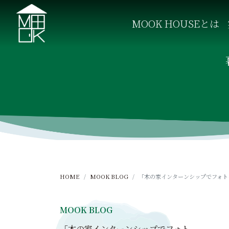
S
k
MOOK HOUSEとは
i
p
MOOK HOUSE ムックハウス
MOOK HOUSEはかごしま素材で建てる木の住まい。
t
o
c
o
n
t
e
n
t
HOME
MOOK BLOG
「木の家インターンシップでフォトコ
MOOK BLOG
「木の家インターンシップでフォト