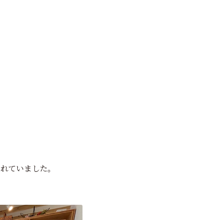
くれていました。
！