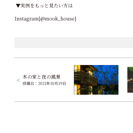
▼実例をもっと見たい方は
Instagram[@mook_house]
投
稿
木の家と夜の風景
ナ
投稿日：2021年10月19日
ビ
ゲ
ー
シ