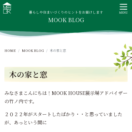
S
MOOK HOUSE ムックハウス
MOOK HOUSEはかごしま素材で建てる木の住まい。自然を
k
感じる四季に合わせた暮らし、家族がずっと住み継げる暮ら
暮らしや住まいづくりのヒントをお届けします
i
MOOK BLOG
しをご提案します。
p
t
o
c
HOME
MOOK BLOG
木の家と窓
o
n
t
木の家と窓
e
n
t
みなさまこんにちは！MOOK HOUSE展示場アドバイザー
の竹ノ内です。
２０２２年がスタートしたばかり・・と思っていました
が、あっという間に