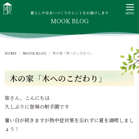
S
MOOK HOUSE ムックハウス
MOOK HOUSEはかごしま素材で建てる木の住まい。自然を
k
感じる四季に合わせた暮らし、家族がずっと住み継げる暮ら
暮らしや住まいづくりのヒントをお届けします
i
MOOK BLOG
しをご提案します。
p
t
o
c
HOME
MOOK BLOG
木の家「木へのこだわり」
o
n
t
木の家「木へのこだわり」
e
n
t
皆さん、こんにちは
久しぶりに登場の射手園です
暑い日が続きますが熱中症対策を忘れずに夏を満喫しまし
ょう！