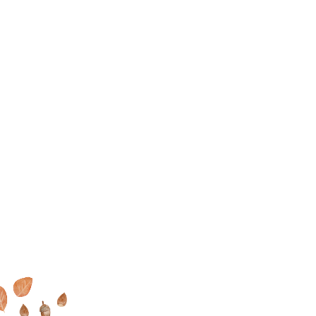
家で過ごす毎日が大好きに
MOOK HOUSEでの暮らしを
オンラインでもできる
これ
なる
MOOK HOUSEの住まい
たっぷり
掲載した実例集を
からの住まいの話
を見に行く
プレゼント