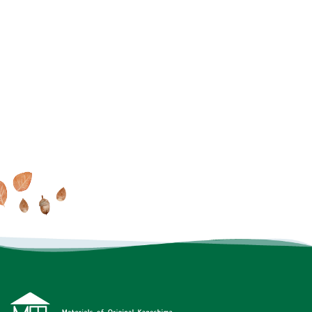
家で過ごす毎日が大好きに
MOOK HOUSEでの暮らしを
オンラインでもできる
これ
なる
MOOK HOUSEの住まい
たっぷり
掲載した実例集を
からの住まいの話
を見に行く
プレゼント
INSTAGRAM
FACEBOOK
YOUTUBE