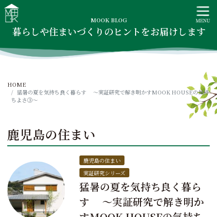
S
MOOK HOUSE ムックハウス
MOOK HOUSEはかごしま素材で建てる木の住まい。自然を
k
感じる四季に合わせた暮らし、家族がずっと住み継げる暮ら
MOOK BLOG
i
暮らしや住まいづくりのヒントをお届けします
しをご提案します。
p
t
o
c
HOME
o
猛暑の夏を気持ち良く暮らす ～実証研究で解き明かすMOOK HOUSEの気持
n
ちよさ③～
t
e
鹿児島の住まい
n
t
鹿児島の住まい
実証研究シリーズ
猛暑の夏を気持ち良く暮ら
す ～実証研究で解き明か
すMOOK HOUSEの気持ち