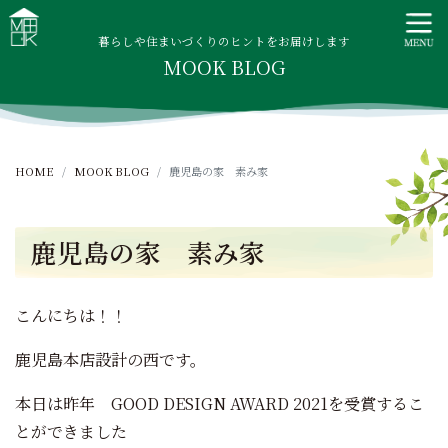
S
MOOK HOUSE ムックハウス
MOOK HOUSEはかごしま素材で建てる木の住まい。自然を
k
感じる四季に合わせた暮らし、家族がずっと住み継げる暮ら
暮らしや住まいづくりのヒントをお届けします
i
MOOK BLOG
しをご提案します。
p
t
o
c
HOME
MOOK BLOG
鹿児島の家 素み家
o
n
t
鹿児島の家 素み家
e
n
t
こんにちは！！
鹿児島本店設計の西です。
本日は昨年 GOOD DESIGN AWARD 2021を受賞するこ
とができました