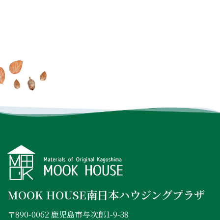
家で過ごす毎日が大好きに
MOOK HOUSEでの暮らしを
オンラインでもできる
これ
なる
MOOK HOUSEの住まい
たっぷり
掲載した実例集を
からの住まいの話
を見に行く
プレゼント
INSTAGRAM
FACEBOOK
YOUTUBE
MOOK HOUSE南日本ハウジングプラザ
〒890-0062 鹿児島市与次郎1-9-38