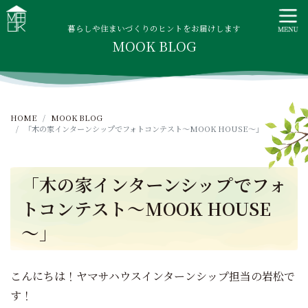
S
MOOK HOUSE ムックハウス
MOOK HOUSEはかごしま素材で建てる木の住まい。自然を
k
感じる四季に合わせた暮らし、家族がずっと住み継げる暮ら
暮らしや住まいづくりのヒントをお届けします
i
MOOK BLOG
しをご提案します。
p
t
o
c
HOME
MOOK BLOG
o
「木の家インターンシップでフォトコンテスト～MOOK HOUSE～」
n
t
e
「木の家インターンシップでフォ
n
トコンテスト～MOOK HOUSE
t
～」
こんにちは！ヤマサハウスインターンシップ担当の岩松で
す！