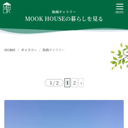
S
MOOK HOUSE ムックハウス
MOOK HOUSEはかごしま素材で建てる木の住まい。自然を
k
感じる四季に合わせた暮らし、家族がずっと住み継げる暮ら
動画ギャラリー
i
MOOK HOUSEの暮らしを見る
しをご提案します。
p
t
o
c
HOME
ギャラリー
動画ギャラリー
o
n
t
e
n
1 / 2
1
2
›
t