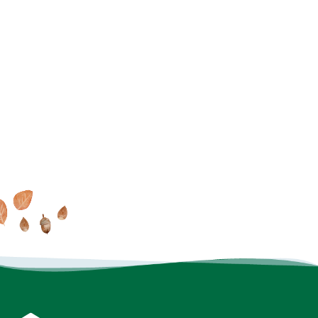
家で過ごす毎日が大好きに
MOOK HOUSEでの暮らしを
オンラインでもできる
これ
なる
MOOK HOUSEの住まい
たっぷり
掲載した実例集を
からの住まいの話
を見に行く
プレゼント
INSTAGRAM
FACEBOOK
YOUTUBE