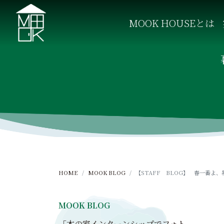
S
k
MOOK HOUSEとは
i
p
MOOK HOUSE ムックハウス
MOOK HOUSEはかごしま素材で建てる木の住まい。
t
o
c
o
n
t
e
n
t
HOME
MOOK BLOG
【STAFF BLOG】 春一番よ
MOOK BLOG
「木の家インターンシップでフォト