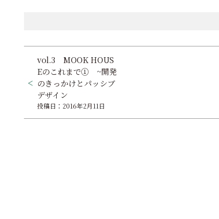
投
vol.3 MOOK HOUS
稿
Eのこれまで① ~開発
のきっかけとパッシブ
ナ
デザイン
ビ
投稿日：2016年2月11日
ゲ
ー
シ
ョ
ン