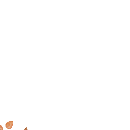
家で過ごす毎日が大好きに
MOOK HOUSEでの暮らしを
オンラインでもできる
これ
なる
MOOK HOUSEの住まい
たっぷり
掲載した実例集を
からの住まいの話
を見に行く
プレゼント