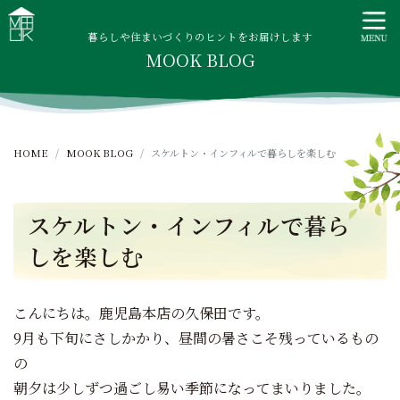
S
MOOK HOUSE ムックハウス
MOOK HOUSEはかごしま素材で建てる木の住まい。自然を
k
感じる四季に合わせた暮らし、家族がずっと住み継げる暮ら
暮らしや住まいづくりのヒントをお届けします
i
MOOK BLOG
しをご提案します。
p
t
o
c
HOME
MOOK BLOG
スケルトン・インフィルで暮らしを楽しむ
o
n
t
スケルトン・インフィルで暮ら
e
n
しを楽しむ
t
こんにちは。鹿児島本店の久保田です。
9月も下旬にさしかかり、昼間の暑さこそ残っているもの
の
朝夕は少しずつ過ごし易い季節になってまいりました。