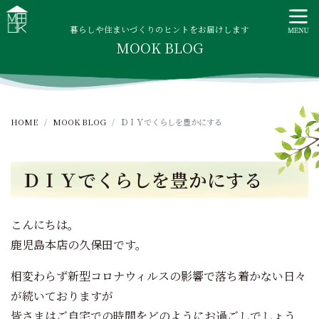
S
MOOK HOUSE ムックハウス
MOOK HOUSEはかごしま素材で建てる木の住まい。自然を
k
感じる四季に合わせた暮らし、家族がずっと住み継げる暮ら
暮らしや住まいづくりのヒントをお届けします
i
MOOK BLOG
しをご提案します。
p
t
o
c
HOME
MOOK BLOG
ＤＩＹでくらしを豊かにする
o
n
t
ＤＩＹでくらしを豊かにする
e
n
t
こんにちは。
鹿児島本店の久保田です。
相変わらず新型コロナウィルスの影響で落ち着かない日々
が続いておりますが
皆さまはご自宅での時間をどのようにお過ごしでしょう