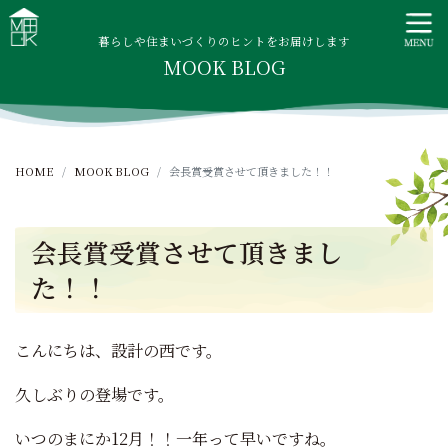
S
MOOK HOUSE ムックハウス
MOOK HOUSEはかごしま素材で建てる木の住まい。自然を
k
感じる四季に合わせた暮らし、家族がずっと住み継げる暮ら
暮らしや住まいづくりのヒントをお届けします
i
MOOK BLOG
しをご提案します。
p
t
o
c
HOME
MOOK BLOG
会長賞受賞させて頂きました！！
o
n
t
会長賞受賞させて頂きまし
e
n
た！！
t
こんにちは、設計の西です。
久しぶりの登場です。
いつのまにか12月！！一年って早いですね。