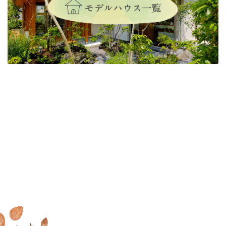
家で過ごす毎日が大好きに
MOOK HOUSEでの暮らしを
オンラインでもできる
これ
なる
MOOK HOUSEの住まい
たっぷり
掲載した実例集を
からの住まいの話
を見に行く
プレゼント