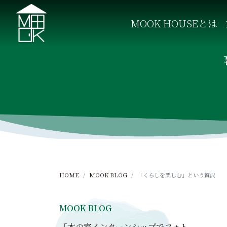
S
k
MOOK HOUSEとは
i
p
MOOK HOUSE ムックハウス
MOOK HOUSEはかごしま素材で建てる木の住まい。
t
o
c
o
n
t
e
n
t
HOME
MOOK BLOG
「くらしを楽しむ」という贅沢
MOOK BLOG
「木の家インターンシップでフォト