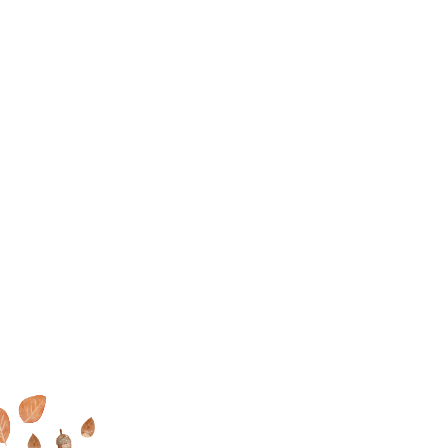
家で過ごす毎日が大好きに
MOOK HOUSEでの暮らしを
オンラインでもできる
これ
なる
MOOK HOUSEの住まい
たっぷり
掲載した実例集を
からの住まいの話
を見に行く
プレゼント