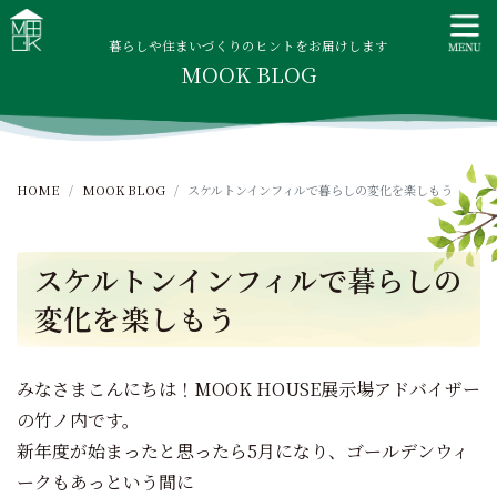
S
MOOK HOUSE ムックハウス
MOOK HOUSEはかごしま素材で建てる木の住まい。自然を
k
感じる四季に合わせた暮らし、家族がずっと住み継げる暮ら
暮らしや住まいづくりのヒントをお届けします
i
MOOK BLOG
しをご提案します。
p
t
o
c
HOME
MOOK BLOG
スケルトンインフィルで暮らしの変化を楽しもう
o
n
t
スケルトンインフィルで暮らしの
e
n
変化を楽しもう
t
みなさまこんにちは！MOOK HOUSE展示場アドバイザー
の竹ノ内です。
新年度が始まったと思ったら5月になり、ゴールデンウィ
ークもあっという間に