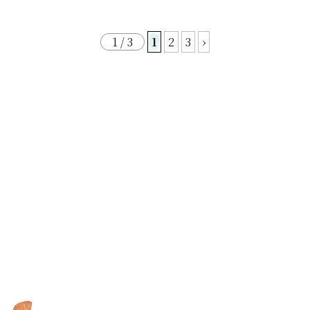
1 / 3
1
2
3
›
家で過ごす毎日が大好きに
MOOK HOUSEでの暮らしを
オンラインでもできる
これ
なる
MOOK HOUSEの住まい
たっぷり
掲載した実例集を
からの住まいの話
を見に行く
プレゼント