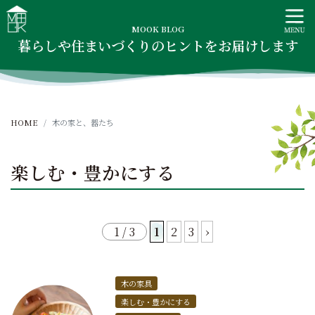
S
MOOK HOUSE ムックハウス
MOOK HOUSEはかごしま素材で建てる木の住まい。自然を
k
感じる四季に合わせた暮らし、家族がずっと住み継げる暮ら
MOOK BLOG
i
暮らしや住まいづくりのヒントをお届けします
しをご提案します。
p
t
o
c
HOME
木の家と、器たち
o
n
t
楽しむ・豊かにする
e
n
t
1 / 3
1
2
3
›
木の家具
楽しむ・豊かにする