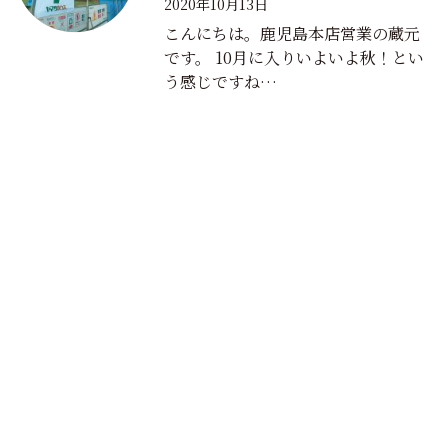
2020年10月13日
こんにちは。鹿児島本店営業の蔵元
です。 10月に入りいよいよ秋！とい
う感じですね…
家で過ごす毎日が大好きに
MOOK HOUSEでの暮らしを
オンラインでもできる
これ
なる
MOOK HOUSEの住まい
たっぷり
掲載した実例集を
からの住まいの話
を見に行く
プレゼント