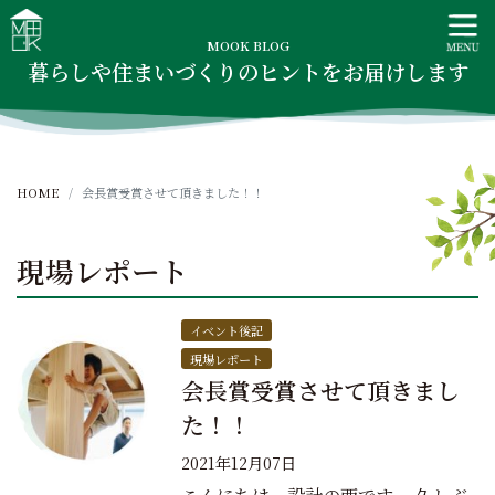
S
MOOK HOUSE ムックハウス
MOOK HOUSEはかごしま素材で建てる木の住まい。自然を
k
感じる四季に合わせた暮らし、家族がずっと住み継げる暮ら
MOOK BLOG
i
暮らしや住まいづくりのヒントをお届けします
しをご提案します。
p
t
o
c
HOME
会長賞受賞させて頂きました！！
o
n
t
現場レポート
e
n
t
イベント後記
現場レポート
会長賞受賞させて頂きまし
た！！
2021年12月07日